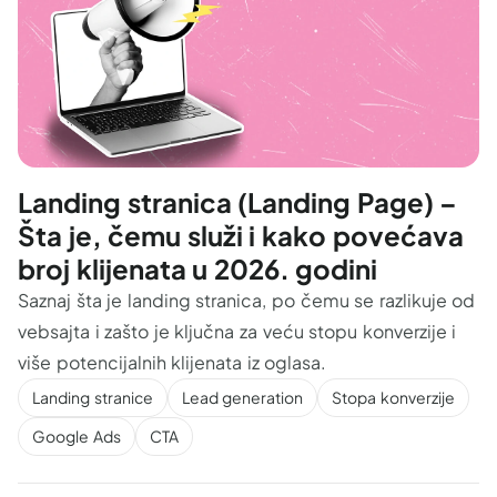
Landing stranica (Landing Page) –
Šta je, čemu služi i kako povećava
broj klijenata u 2026. godini
Saznaj šta je landing stranica, po čemu se razlikuje od
vebsajta i zašto je ključna za veću stopu konverzije i
više potencijalnih klijenata iz oglasa.
Landing stranice
Lead generation
Stopa konverzije
Google Ads
CTA